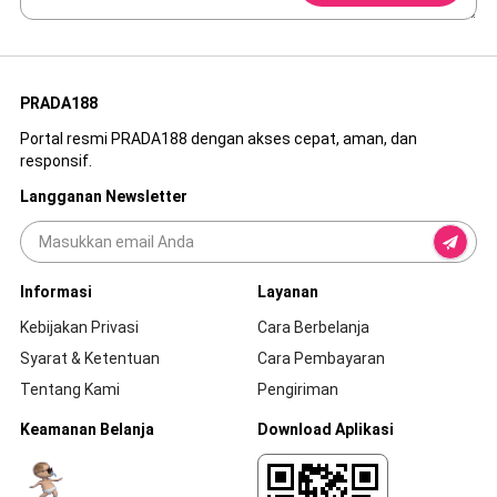
PRADA188
Portal resmi PRADA188 dengan akses cepat, aman, dan
responsif.
Langganan Newsletter
Informasi
Layanan
Kebijakan Privasi
Cara Berbelanja
Syarat & Ketentuan
Cara Pembayaran
Tentang Kami
Pengiriman
Keamanan Belanja
Download Aplikasi