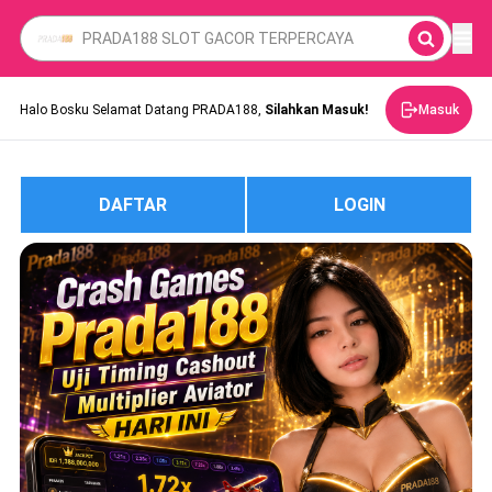
Halo Bosku Selamat Datang PRADA188,
Silahkan Masuk!
Masuk
DAFTAR
LOGIN