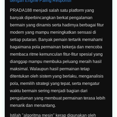
dengan Engine Paling Responsif
PRADA188 menjadi salah satu platform yang
banyak diperbincangkan berkat pengalaman
bermain yang dinamis serta hadirnya berbagai fitur
modern yang mampu meningkatkan sensasi di
setiap putaran. Banyak pemain tertarik memahami
bagaimana pola permainan bekerja dan mencoba
membaca ritme kemunculan fitur-fitur spesial yang
dianggap mampu membuka peluang meraih hasil
maksimal. Walaupun hasil permainan tetap
ditentukan oleh sistem yang berlaku, menganalisis
pola, memilih strategi yang tepat, serta mengatur
waktu bermain sering menjadi bagian dari
pengalaman yang membuat permainan terasa lebih
menarik dan menantang.
Istilah "algoritma mesin" kerap digunakan oleh