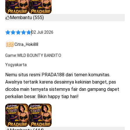
Membantu (555)
02 Juli 2026
Citra_Hoki88
Game:WILD BOUNTY BANDITO
Yogyakarta
Nemu situs resmi PRADA188 dari temen komunitas.
Awalnya tertarik karena desainnya kekinian banget, pas
dicoba main ternyata sistemnya fair dan gampang dapet
perkalian besar. Bikin happy tiap hari!