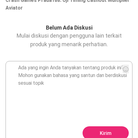
Crash Games Prada188: Uji Timing Cashout Multiplier
Aviator
Belum Ada Diskusi
Mulai diskusi dengan pengguna lain terkait
produk yang menarik perhatian.
Kirim