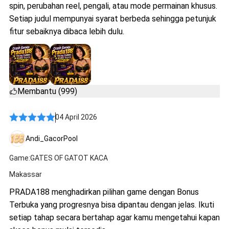
spin, perubahan reel, pengali, atau mode permainan khusus.
Setiap judul mempunyai syarat berbeda sehingga petunjuk
fitur sebaiknya dibaca lebih dulu.
Membantu (999)
04 April 2026
Andi_GacorPool
Game:GATES OF GATOT KACA
Makassar
PRADA188
menghadirkan pilihan game dengan Bonus
Terbuka yang progresnya bisa dipantau dengan jelas. Ikuti
setiap tahap secara bertahap agar kamu mengetahui kapan